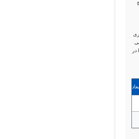
ری
قاط دسترسی بی
سیم و سایر وسایل محیطی شبکه در حالی که لینک های 10GbE را به هسته شبکه ارائه می دهند.اين سوئيچ هاي Extreme در
بعاد