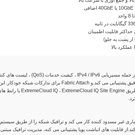
حداکثر قابلیت اطمینان
 از پشت به جلو)
این سوئیچ پیشرفته از پروتکل های شبکه ای جامع از جمله مسیریابی IPv4 / IPv6 ، کیفیت خدمات (QoS
دسترسی (ACLs) ، IEEE 1588 PTP برای زمان دقیق پشتیبانی می کند.و Fabric Attach برای تدارکات شبکه خودکار. ا
سوئیچ های Extreme درجه شرکت را می توان از طریق ExtremeCloud IQ ، ExtremeCloud IQ Site Engine ی
ا سرعت سیم با معماری غیر مسدود کننده کار می کند و ترافیک شبکه را از طریق سیستم
دازش می کند.از قابلیت های انباشت پویا پشتیبانی می کنه، مدیریت ترافیک مبتنی 