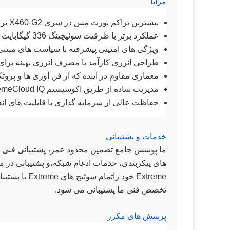
مزایا
بیشترین تراکم پورت مس در سری X460-G2 برای حداکثر اتصال
عملکرد برتر با ظرفیت سوئیچینگ 336 گیگابایت در ثانیه و سرعت انتقال 250 Mpps
ویژگی های امنیتی پیشرفته با سیاست های مبتنی بر نقش و 
طراحی انرژی کارآمد با مصرف انرژی بهینه برای ا
معماری مقاوم در آینده که از فن آوری ها و پرو
مدیریت ساده از طریق اکوسیستم ExtremeCloud IQ برای کنترل متمرکز
حفاظت عالی از سرمایه گذاری با قابلیت های ا
خدمات و پشتیبانی
های پیکربندی، خدمات ادغام شبکه،و پشتیبانی در مح
Extreme خود 
تخصص فنی ما پشتیبانی می شود.
پرسش های مکرر