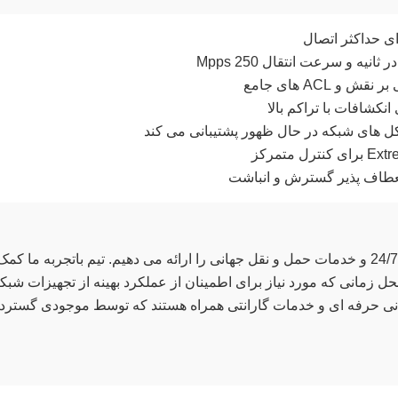
ACL های جامع
نکشافات با تراکم بالا
تکل های شبکه در حال ظهور پشتیبانی می کند
نعطاف پذیر گسترش و انباشت
ما پوشش جامع تضمین محدود عمر، پشتیبانی فنی 24/7 و خدمات حمل و نقل جهانی را ارائه می دهیم. تیم باتجربه ما کم
ل زمانی که مورد نیاز برای اطمینان از عملکرد بهینه از تجهیزات شبک
راتمام سوئیچ های Extreme با پشتیبانی حرفه ای و خدمات گارانتی همراه هستند که توسط موجودی گستر