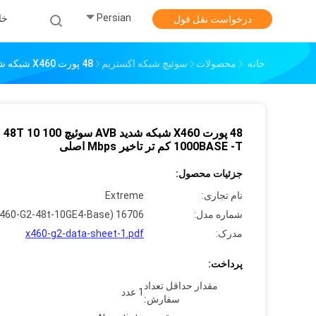
Persian
خا
درخواست نقل قول
خانه
محصولات
سوئیچ شبکه اکستریم
48 پورت X460 شبکه شدید AVB سوئیچ 48T 10 100 1000BASE -T کم تر تاخیر Mbps اصلی
48 پورت X460 شبکه شدید AVB سوئیچ 48T 10 100
1000BASE -T کم تر تاخیر Mbps اصلی
جزئیات محصول:
نام تجاری:
Extreme
شماره مدل:
16706 (X460-G2-48t-10GE4-Base)
مدرک:
x460-g2-data-sheet-1.pdf
پرداخت:
مقدار حداقل تعداد
1 عدد
سفارش: