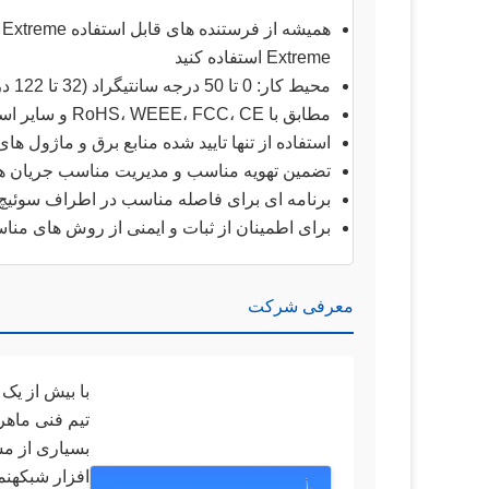
ه
Extreme استفاده کنید
محیط کار: 0 تا 50 درجه سانتیگراد (32 تا 122 درجه فارنهایت) با رطوبت 10 تا 95 درصد بدون فشرده سازی
مطابق با RoHS، WEEE، FCC، CE و سایر استانداردهای بین المللی قانونی
استفاده از تنها تایید شده منابع برق و ماژول 
تضمین تهویه مناسب و مدیریت مناسب جریان هوا 
برنامه ای برای فاصله مناسب در اطراف سوئیچ 
برای اطمینان از ثبات و ایمنی از روش های من
معرفی شرکت
با بیش از یک
تیم فنی ماهر
بسیاری از م