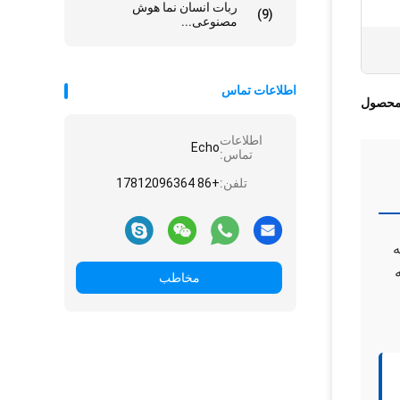
ربات انسان نما هوش
(9)
مصنوعی...
اطلاعات تماس
محصول
اطلاعات
Echo
تماس:
تلفن:
+86 17812096364
ارائه
به
مخاطب