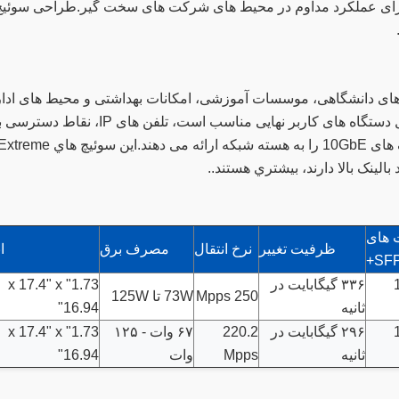
رای عملکرد مداوم در محیط های شرکت های سخت گیر.طراحی سوئیچ
های دانشگاهی، موسسات آموزشی، امکانات بهداشتی و محیط های ادا
که نیاز به اتصال مس با چگالی بالا دارند.برای اتصال دستگاه های کاربر نهایی مناسب است، تلفن های IP، ن
بالينک بالا دارند، بيشتري هستند..
 های
ظرفیت تغییر
نرخ انتقال
مصرف برق
ا
SFP
4
۳۳۶ گیگابایت در
1.73" x 17.4" x
250 Mpps
73W تا 125W
ثانیه
16.94"
4
۲۹۶ گیگابایت در
220.2
۶۷ وات - ۱۲۵
1.73" x 17.4" x
ثانیه
Mpps
وات
16.94"