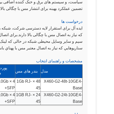
سیاست، و سیستم های برق و خنک کننده اضافی ب
تضمین عملکرد بهینه برای انتشار مس با چگالی بالا.
درخواست ها
ایده آل برای استقرار لایه دسترسی شرکت، شبکه 
سناريوهايي که نياز به اتصال معتبر مس با پهناي باند 
مشخصات و راهنمای انتخاب
پورت
مدل
بندر های مس
+
 × 10Gb
48 × 1Gb RJ-
X460-G2-48t-10GE4-
SFP+
45
Base
 × 10Gb
24 × 1GB RJ-
X460-G2-24t-10GE4-
SFP+
45
Base