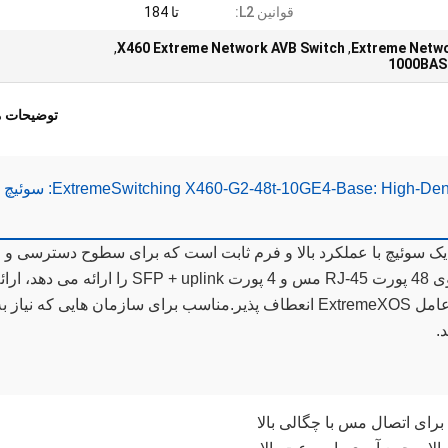
قوانین L2:
تا 184
,
X460 Extreme Network AVB Switch
,
1000BASE
توضیحات 
ExtremeSwitching X460-G2-48t-10GE4-Base: High-Density Copper Switch for Enterprise Deployment: سوئیچ
ExtremeSwitching X460-G2-48t-10GE4-Bas یک سوئیچ با عملکرد بالا و فرم ثابت است که برای سطوح دسترسی و
جمع آوری شرکت طراحی شده است.این سوئیچ قوی 48 پورت RJ-45 مس و 4 پورت SFP + uplink را ارائه می دهد، 
قابلیت های استثنایی لایه 2 و لایه 3 توسط سیستم عامل ExtremeXOS انعطاف پذیر.مناسب برای سازمان هایی که نیاز 