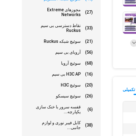
مجوزهای Extreme
(27)
Networks
نقاط دسترسی بی سیم
(33)
Ruckus
(21)
سوئیچ شبکه Ruckus
(56)
آروبای بی سیم
(68)
سوئیچ آروبا
(16)
H3C AP بی سیم
(20)
سوئیچ H3C
تکمیلی
(26)
سوئیچ سیسکو
قفسه سرور با خنک سازی
(6)
یکپارچه...
کابل فیبر نوری و لوازم
(38)
جانبی...