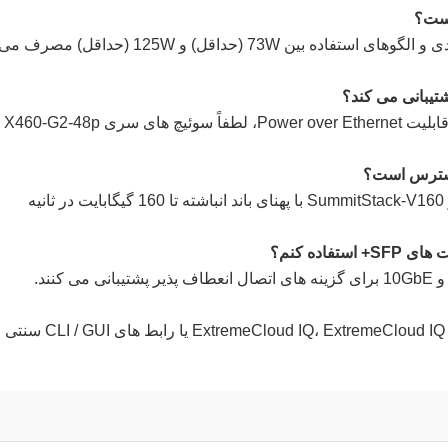
یست؟
A: X460-G2-48t-10GE4-Base بسته به پیکربندی و الگوهای استفاده بین 73W (حداقل) و 125W (حداقل) مصرف م
A: نه، مدل 48t از PoE پشتیبانی نمی کند. برای قابلیت Power over Ethernet، لطفاً سوئیچ های سری X460-G2-48p
 دسترس است؟
A: سوئیچ از SummitStack، SummitStack-V و SummitStack-V160 با پهنای باند انباشته تا 160 گیگابایت در ثانیه
A: این سوئیچ را می توان از طریق ExtremeCloud IQ، ExtremeCloud IQ Site Engine یا رابط های CLI / GUI سنتی