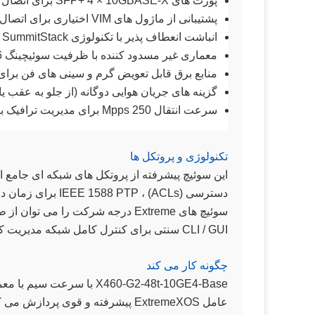
پورت های SFP+ 4 × 10GBASE-X برای اتصال بالا و جمع آوری با سرعت بالا
پشتیبانی از ماژول های VIM اختیاری برای اتصال 10GbE یا 40GbE اضافی
انباشت انعطاف پذیر با تکنولوژی SummitStack تا 8 واحد
معماری غیر مسدود کننده با ظرفیت سوئیچینگ 336 گیگابایت در ثانیه
منابع برق قابل تعویض گرم و سینی های فن برای 
گزینه های جریان هوایی دوگانه (از جلو به عقب یا
سرعت انتقال 250 Mpps برای مدیریت ترافیک با عملکرد بالا
تکنولوژی و پروتکل ها
CLI / GUI سنتی برای کنترل کامل شبکه مدیریت کرد.
چگونه کار می کند
X460-G2-48t-10GE4-Base ب
عامل ExtremeXOS پیشرفته و قوی پر