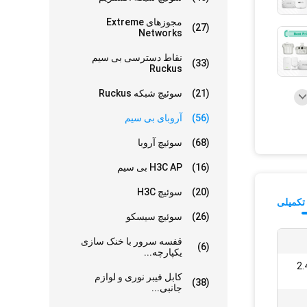
مجوزهای Extreme
(27)
Networks
نقاط دسترسی بی سیم
(33)
Ruckus
(21)
سوئیچ شبکه Ruckus
(56)
آروبای بی سیم
(68)
سوئیچ آروبا
(16)
H3C AP بی سیم
(20)
سوئیچ H3C
تکمیلی
(26)
سوئیچ سیسکو
قفسه سرور با خنک سازی
(6)
یکپارچه...
2.
کابل فیبر نوری و لوازم
(38)
جانبی...