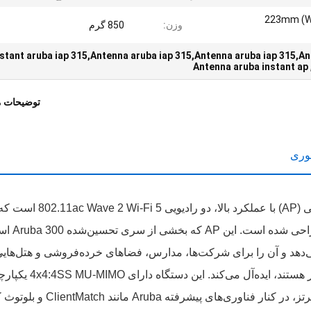
223mm (W
وزن:
850 گرم
nstant aruba iap 315,Antenna aruba iap 315,Antenna aruba iap 315,An
Antenna aruba instant ap
توضیحات 
Aruba IAP-315-RW (JW811A) یک نقطه دسترسی (AP) با عملکرد بالا، دو رادیویی 802.11ac Wave 2 Wi-Fi 5 ا
برای محیط‌های متراکم و با تراکم بالای دستگاه ط
بر ثانیه را ارائه می‌دهد و آن را برای شرکت‌ها، مدارس، فضاهای خرده‌فروشی و هتل‌های
که به دنبال اتصال بی‌سیم قابل اعتماد و مقیاس‌پذیر هستند، ایده‌آل می‌کند. این دستگاه دارای 
در باند 5 گیگاهرتز و 2x2:2 MIMO در باند 2.4 گیگاهرتز، در کنار فناوری‌های پیشرفته Aruba مانند 