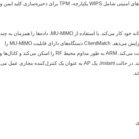
Zigbee قابلیت‌های IoT را گسترش می‌دهد. ویژگی‌های امنیتی شامل WIPS یکپارچه، TPM برای ذخیره‌سازی کلید ایمن و
AP با ایجاد چندین SSID و BSSID در رادیوهای دوگانه خود کار می‌کند. با استفاده از MU-MIMO، داده‌ها را همزما
دستگاه کلاینت منتقل می‌کند و راندمان شبکه را افزایش می‌دهد. ClientMatch دستگاه‌های دارای قابلیت MU-MIMO را
گروه‌بندی می‌کند و آنها را به بهترین AP موجود هدایت می‌کند. ARM به طور مداوم محیط RF را اسکن می‌کند و کانال‌ها و
سطوح توان را برای جلوگیری از تداخل تنظیم می‌کند. در حالت Instant، یک AP به عنوان یک کنترل‌کننده مجازی عمل
د.
ی