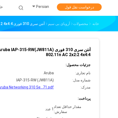
Persian
خا
درخواست نقل قول
خانه
محصولات
آروبای بی سیم
آنتن سری 310 فوری Aruba IAP-315-RW(JW811A) 802.11n AC 2x2:2 4x4:4
آنتن سری 310 فوری Aruba IAP-315-RW(JW811A
802.11n AC 2x2:2 4x4:4
جزئیات محصول:
نام تجاری:
Aruba
شماره مدل:
IAP-315-RW (JW811A)
مدرک:
ruba Networking 310 Se...71.pdf
پرداخت:
مقدار حداقل تعداد
1 عدد
سفارش: