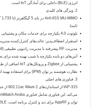
انرژی (BLE) داخلی برای آمادگی IoT است.
2. ویژگی های کلیدی
ثانیه)
بلوتوث 4.0 یکپارچه برای خدمات مکان و پشتیبانی از IoT
استقرار انعطاف‌پذیر: حالت‌های کنترل‌کننده-مدیریت‌شده، فوری، AP 
مدیریت RF پیشرفته با مدیریت رادیویی تطبیقی (ARM) و ClientMatch
آنتن‌های دو بانده یکپارچه با شیب بهینه شده برای
پشتیبانی از Zigbee و پروتکل‌های IoT اضافی از طریق دانگل USB اختیاری
نظارت هوشمند بر توان (IPM) برای استفاده بهینه از توان PoE
3. فناوری های اصلی