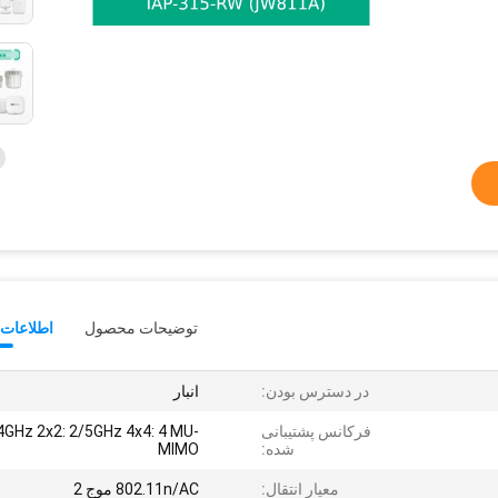
توضیحات محصول
اطلاعات 
در دسترس بودن:
انبار
فرکانس پشتیبانی
4GHz 2x2: 2/5GHz 4x4: 4 MU-
شده:
MIMO
معیار انتقال:
802.11n/AC موج 2