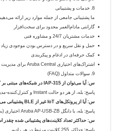
8. خدمات و پشتیبانی
ما پشتیبانی جامعی از جمله موارد زیر ارائه می‌دهیم
گارانتی مادام‌العمر محدود برای سخت‌افزار
خدمات مشتریان 24/7 و مشاوره فنی
حمل و نقل سریع و در دسترس بودن موجودی زیاد
کمک حرفه‌ای در ادغام و پیکربندی
اشتراک‌های اختیاری Aruba Central برای مدیریت ابری
9. سوالات متداول (FAQ)
س: آیا می‌توان از IAP-315 در شبکه‌های مبتنی بر کنترل‌کننده استفاده کرد؟
پاسخ: بله، از هر دو حالت Instant و کنترل‌کننده-مدیریت‌شده با مسیر مهاجرت داخلی پشتیبانی می‌کند.
س: آیا از پروتکل‌های IoT غیر از BLE پشتیبانی می‌کند؟
پاسخ: بله، با دانگل Aruba AP-USB-ZB اختیاری (به طور جداگانه فروخته می‌شود)، از Zigbee پشتیبانی می‌کند.
س: حداکثر تعداد کلاینت‌های پشتیبانی شده چقدر 
پاسخ: حداکثر 255 کلاینت مرتبط در هر رادیو.