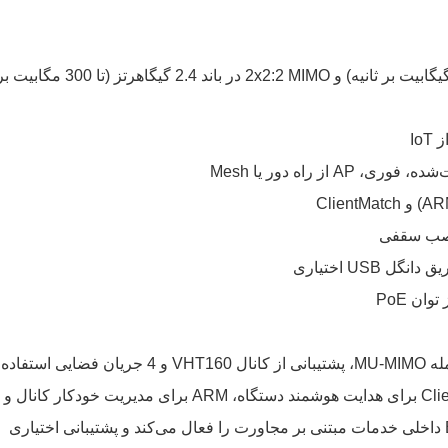
4x4:4SS MU-MIMO در باند 5 گیگاهرتز (تا 1.733 گیگابیت بر ثانیه) و 2x2:2 MIMO در باند 2.4 گیگاهرتز (تا 300 مگا
از راه دور یا Mesh
 نصب سقفی
IAP-315 از استانداردهای 802.11ac Wave 2 از جمله MU-MIMO، پشتیبانی از کانال VHT160 و 4 جریان فضایی استفاده
می‌کند. این فناوری شامل فناوری ClientMatch Aruba برای هدایت هوشمند دستگاه، ARM برای مدیریت خودکار کانال و
توان و AppRF برای دید و کنترل برنامه است. BLE داخلی خدمات مبتنی بر مجاورت را فعال می‌کند و پشتیبانی اختیاری