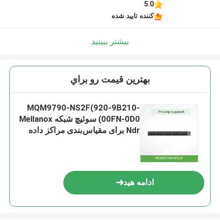
5.0
کننده تایید شده
بیشتر ببینید
بهترين قيمت رو براي
MQM9790-NS2F(920-9B210-
00FN-0D0) سوئیچ شبکه Mellanox
Ndr برای مقیاس‌بندی مراکز داده
400G InfiniBand Smart
ادامه هید