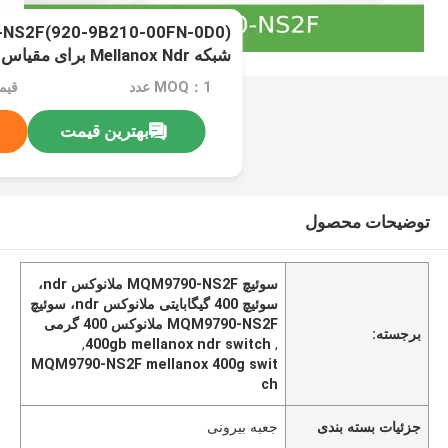
InfiniBand Smart
MOQ：1 عدد
قیمت：e
بهترین قیمت
توضیحات محصول
سوئیچ MQM9790-NS2F ملانوکس ndr،
سوئیچ 400 گیگابایتی ملانوکس ndr، سوئیچ
MQM9790-NS2F ملانوکس 400 گرمی
برجسته:
,
400gb mellanox ndr switch
,
MQM9790-NS2F mellanox 400g swit
ch
جزئیات بسته بندی
جعبه بیرونی