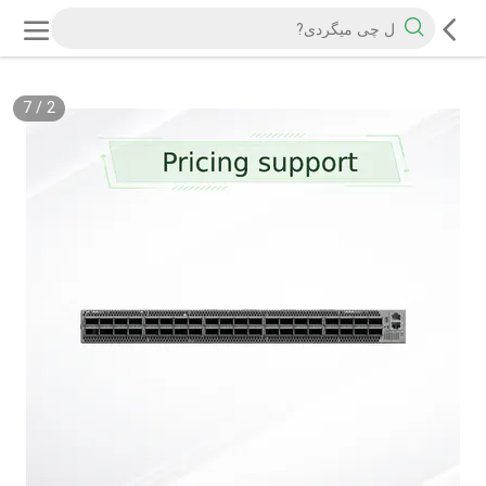
7
/
2