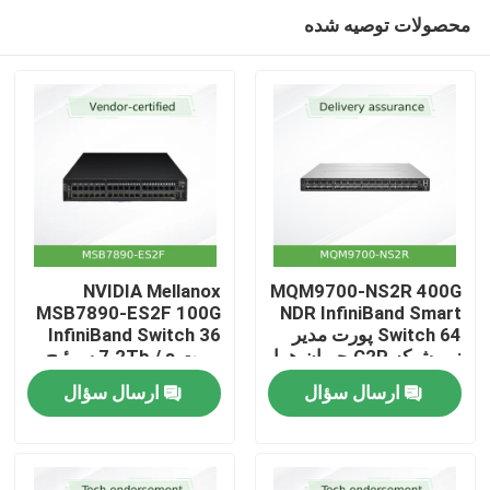
محصولات توصیه شده
NVIDIA Mellanox
MQM9700-NS2R 400G
MSB7890-ES2F 100G
NDR InfiniBand Smart
Switch 64 پورت مدیر
InfiniBand Switch 36
خانه
زیر شبکه C2P جریان هوا
پورت 7.2Tb / s سوئیچ
غیر مدیریت شده با
ارسال سؤال
ارسال سؤال
جریان هوا P2C UFM
محصولات
آماده
ویدیو