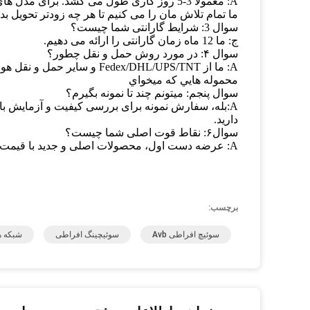
A: معمولا 3-5 روز کاری طول می کشد. برای مدل های خاص، لطفا با ما تماس بگیرید تا سهام را بررسی کنید. در پایان،
ما تمام تلاش مان را می کنیم تا هر چه زودتر تحویل بد
سوال 3: شرایط گارانتی شما چیست؟
ج: ما 12 ماه زمان گارانتی را ارائه می دهیم.
سوال ۴: در مورد روش حمل و نقل چطور؟
A: ما از Fedex/DHL/UPS/TNT و سایر حمل و نقل هوایی استفاده می کنیم، حمل و نقل دریایی نیز قابل اجرا است.
محموله هايي که ميخواي
سوال پنجم: ميتونم چند تا نمونه بگيرم؟
A:بله، سفارش نمونه برای بررسی کیفیت و آزمایش با
دارید.
سوال۶: نقاط قوت اصلی شما چیست؟
A: عرضه دست اول، محصولات اصلی و جدید با قیمت مناسب و خدمات کامل پس از فروش.
برچسب:
سوئیچ افراطی Avb
سوئیچینگ افراطی
شبکه ها