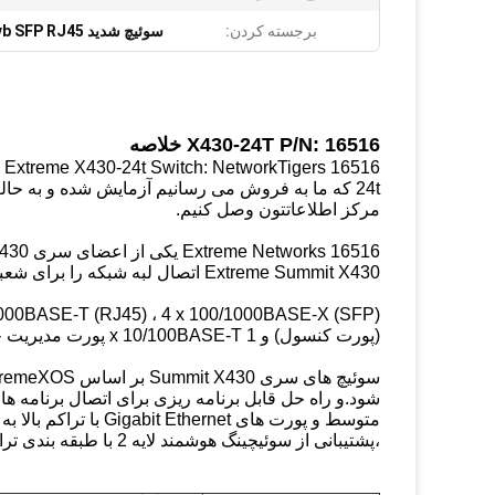
برجسته کردن:
سوئیچ شدید avb SFP RJ45
X430-24T P/N: 16516 خلاصه
مرکز اطلاعاتتون وصل کنيم.
Extreme Summit X430 اتصال لبه شبکه را برای شعبه ها و شرکت ها و همچنین مشاغل کوچک و متوسط فراهم می کند.
(پورت کنسول) و 1 x 10/100BASE-T پورت مدیریت خارج از باند.
،پشتیبانی از سوئیچینگ هوشمند لایه 2 با طبقه بندی ترافیک لایه 2 و QoS لایه 4.