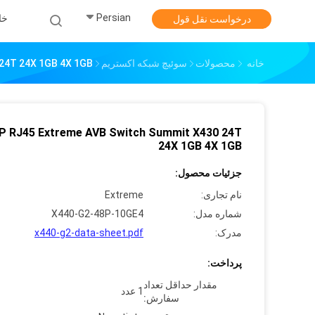
Persian
خا
درخواست نقل قول
خانه
محصولات
سوئیچ شبکه اکستریم
 24T 24X 1GB 4X 1GB
P RJ45 Extreme AVB Switch Summit X430 24T
24X 1GB 4X 1GB
جزئیات محصول:
نام تجاری:
Extreme
شماره مدل:
X440-G2-48P-10GE4
مدرک:
x440-g2-data-sheet.pdf
پرداخت:
مقدار حداقل تعداد
1 عدد
سفارش: