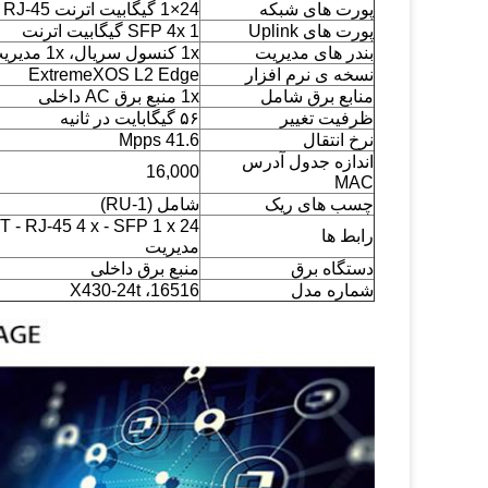
پورت های شبکه
24×1 گیگابیت اترنت RJ-45
پورت های Uplink
SFP 4x 1 گیگابیت اترنت
بندر های مدیریت
1x کنسول سریال، 1x مدیریت سریع اترنت خارج از باند BASE-T
نسخه ی نرم افزار
ExtremeXOS L2 Edge
منابع برق شامل
1x منبع برق AC داخلی
ظرفیت تغییر
۵۶ گیگابایت در ثانیه
نرخ انتقال
41.6 Mpps
اندازه جدول آدرس
16,000
MAC
چسب های ریک
شامل (1-RU)
رابط ها
مدیریت
دستگاه برق
منبع برق داخلی
شماره مدل
16516، X430-24t