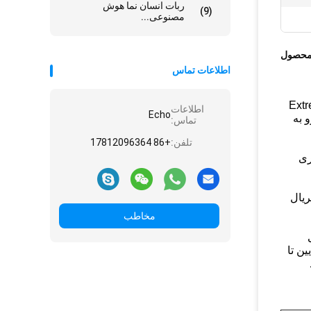
ربات انسان نما هوش
(9)
مصنوعی...
محصول
اطلاعات تماس
یچ Extreme 16516 X430-
اطلاعات
Echo
ش شده و به حالت پیش فرض تنظیم شده است.ميتونيم يه شب اين Extreme 16516 رو به
تماس:
تلفن:
+86 17812096364
ت.سری
Extreme 16516: X430-24t - 24 x 10/100/1000) پورت های خالی، 1 x سریال
مخاطب
E اجرا می
Sum پورتهای PoE + با تراکم پایین تا
د