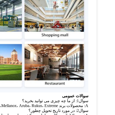
سوالات عمومی
سوال1: از ما چه چیزی می توانید بخرید؟
A: محصولات برند Mellanox، Aruba، Rukus، Extreme، از جمله سوئیچ ها، کارت های شبکه، کابل ها، نقطه دسترسی و غیره.
سوال2: در مورد تاریخ تحویل چطور؟