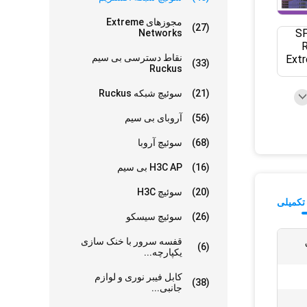
مجوزهای Extreme
(27)
Networks
نقاط دسترسی بی سیم
(33)
Ruckus
(21)
سوئیچ شبکه Ruckus
(56)
آروبای بی سیم
(68)
سوئیچ آروبا
(16)
H3C AP بی سیم
(20)
سوئیچ H3C
تکمیلی
(26)
سوئیچ سیسکو
ق
قفسه سرور با خنک سازی
(6)
یکپارچه...
کابل فیبر نوری و لوازم
(38)
جانبی...