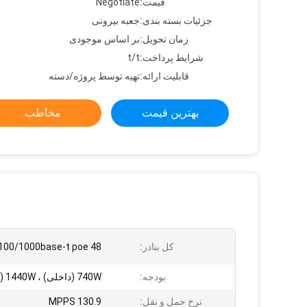
قیمت:
Negotiate
جزئیات بسته بندی:
جعبه بیرونی
زمان تحویل:
بر اساس موجودی
شرایط پرداخت:
t/t
قابلیت ارائه:
تهیه توسط پروژه/دسته
بهترین قیمت
مخاطب
کل بنادر:
48 x 10/100/1000base-t poe+
بودجه:
740W (داخلی) ، 1440W (با RPS)
نرخ حمل و نقل:
130.9 MPPS