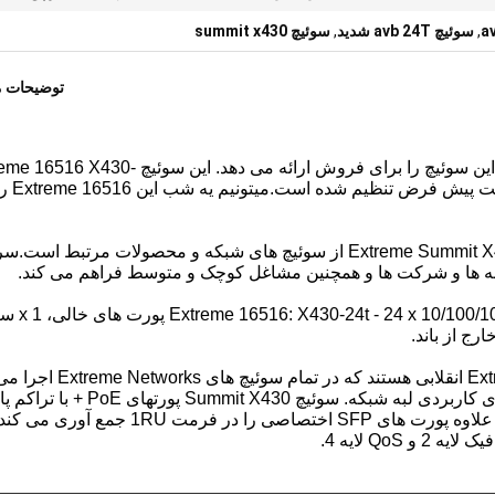
,
سوئیچ avb 24T شدید
,
سوئیچ summit x430
توضیحات 
16516 Extreme X430-24t Switch: NetworkTigers این سوئیچ را برای فروش ارائه می دهد. این سوئ
24t که ما به فروش می رسانیم آزمای
Extreme Networks 16516 یکی از اعضای سری Extreme Summit X430 از سوئیچ های شبکه و محصولات مرتبط اس
BASE-T (RJ45) ، 4 x 100/1000BASE-X (SFP
سوئیچ های سری Summit X430 بر اساس ExtremeXOS انقلابی هستند که در تمام سوئیچ های xtreme Networks
شود.و راه حل قابل برنامه ریزی برای اتصال برنامه های کاربردی لبه شبکه. سوئیچ mit X430
متوسط و پورت های Gigabit Ethernet با تراکم بالا به علاوه پورت های SFP اختصاصی را در فرمت 1RU جمع آوری می کن