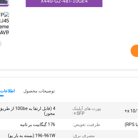
توضیحات محصول
اطلاعات 
پورت های آپلینک
4 (قابل ارتقا به 10Gbe از طری
SFP+:
مجوز)
ظرفیت تعویض:
176 گیگابیت بر ثانیه
مصرف برق:
196-961W (بسته به بار پو)