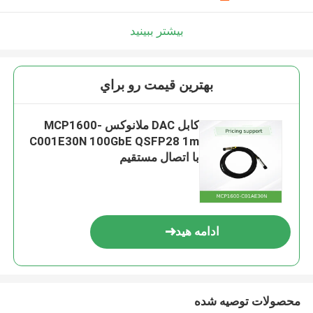
بیشتر ببینید
بهترين قيمت رو براي
کابل DAC ملانوکس MCP1600-
C001E30N 100GbE QSFP28 1m
با اتصال مستقیم
ادامه هید
محصولات توصیه شده