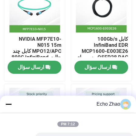
درباره ما
بازدید از کارخانه
کابل 100Gb/s
NVIDIA MFP7E10-
N015 15m
InfiniBand EDR
MCP1600-E003E26
MPO12/APC کابل چند
کنترل کیفیت
QSFP28 DAC مس برای
حالت 800G InfiniBand
بالای قفسه
ارسال سؤال
ارسال سؤال
با ما تماس بگیرید
اخبار
Echo Zhao
پرونده ها
7:12 PM
درخواست قیمت