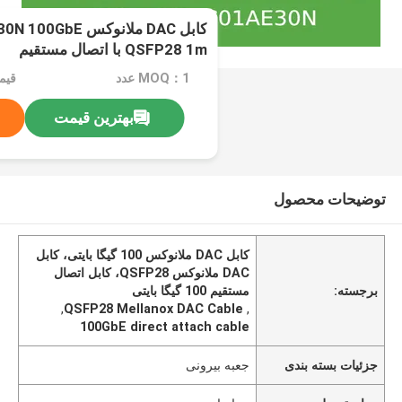
کابل DAC ملانوکس
QSFP28 1m با اتصال مستقیم
MOQ：1 عدد
قیمت：e
بهترین قیمت
توضیحات محصول
کابل DAC ملانوکس 100 گیگا بایتی، کابل
DAC ملانوکس QSFP28، کابل اتصال
برجسته:
مستقیم 100 گیگا بایتی
,
QSFP28 Mellanox DAC Cable
,
100GbE direct attach cable
جزئیات بسته بندی
جعبه بیرونی