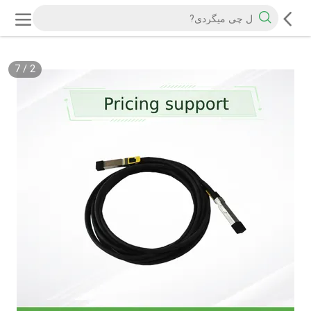
7
/
2