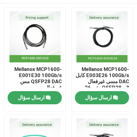
Mellanox MCP1600-
Mellanox MCP1600-
E003E26 100Gb/s کابل
E001E30 100Gb/s
DAC مسی غیرفعال
QSFP28 DAC مس
QSFP28 - 3 متر، 26
غیرفعال
AWG، EDR InfiniBand،
خانه
ارسال سؤال
ارسال سؤال
LSZH
محصولات
ویدیو